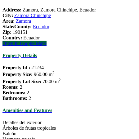
Address:
Zamora, Zamora Chinchipe, Ecuador
City:
Zamora Chinchipe
Area:
Zamora
State/County:
Ecuador
Zip:
190151
Country:
Ecuador
Open In Google Maps
Property Details
Property Id :
21234
2
Property Size:
960.00 m
2
Property Lot Size:
70.00 m
Rooms:
2
Bedrooms:
2
Bathrooms:
2
Amenities and Features
Detalles del exterior
Árboles de frutas tropicales
Balcón