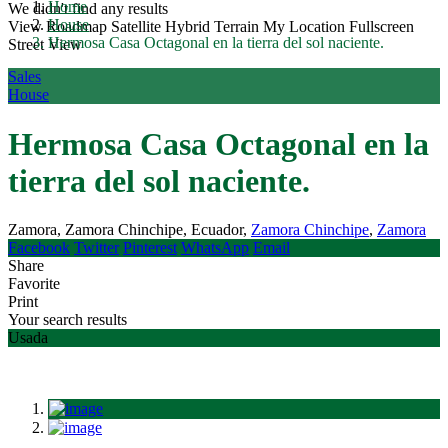
Home
We didn't find any results
House
View
Roadmap
Satellite
Hybrid
Terrain
My Location
Fullscreen
Hermosa Casa Octagonal en la tierra del sol naciente.
Street View
Sales
House
Hermosa Casa Octagonal en la
tierra del sol naciente.
Zamora, Zamora Chinchipe, Ecuador,
Zamora Chinchipe
,
Zamora
Facebook
Twitter
Pinterest
WhatsApp
Email
Share
Favorite
Print
Your search results
Usada